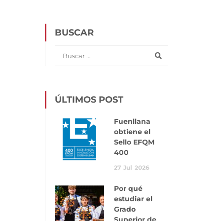
BUSCAR
ÚLTIMOS POST
Fuenllana
obtiene el
Sello EFQM
400
27
Jul
2026
Por qué
estudiar el
Grado
Superior de