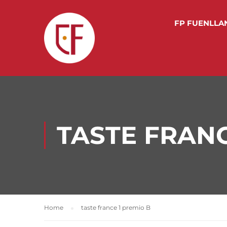
FP FUENLLA
TASTE FRANC
Home
taste france 1 premio B