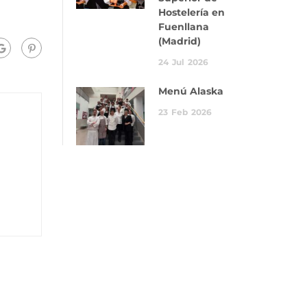
Hostelería en
Fuenllana
(Madrid)
24
Jul
2026
Menú Alaska
23
Feb
2026