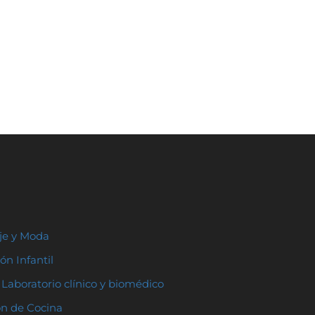
aje y Moda
ón Infantil
Laboratorio clínico y biomédico
ón de Cocina