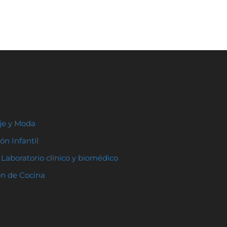
aje y Moda
ón Infantil
Laboratorio clínico y biomédico
ón de Cocina