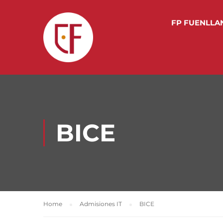
FP FUENLLA
BICE
Home
Admisiones IT
BICE