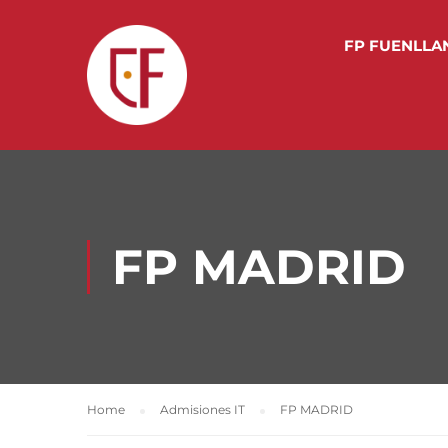
FP FUENLLA
FP MADRID
Home
Admisiones IT
FP MADRID