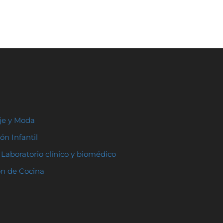
aje y Moda
ón Infantil
Laboratorio clínico y biomédico
ón de Cocina