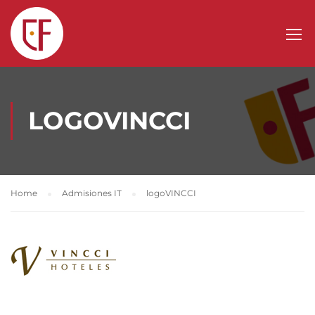
LOGOVINCCI
Home
Admisiones IT
logoVINCCI