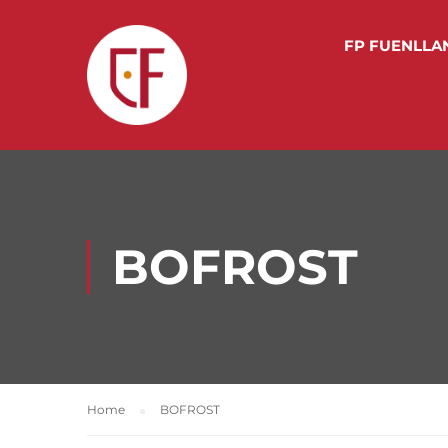
FP FUENLLA
BOFROST
Home
BOFROST