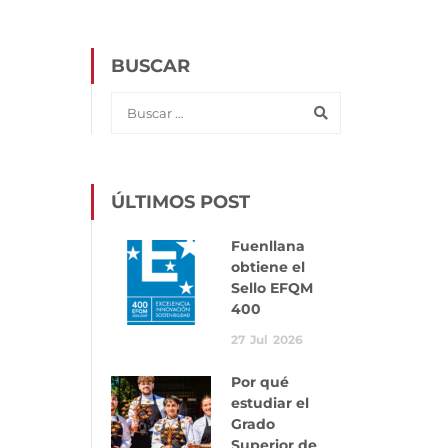
BUSCAR
ÚLTIMOS POST
Fuenllana
obtiene el
Sello EFQM
400
27
Jul
2026
Por qué
estudiar el
Grado
Superior de