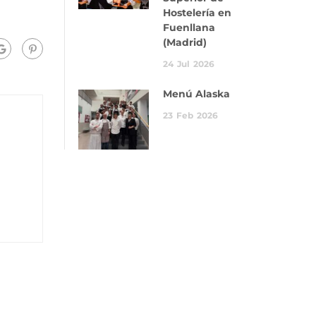
Hostelería en
Fuenllana
(Madrid)
24
Jul
2026
Menú Alaska
23
Feb
2026