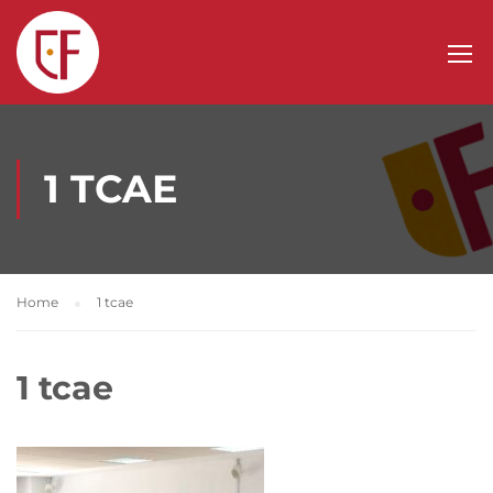
1 TCAE
Home
1 tcae
1 tcae