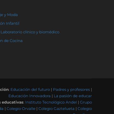
aje y Moda
ón Infantil
Laboratorio clínico y biomédico
ón de Cocina
ación
:
Educación del futuro
|
Padres y profesores
|
Educación Innovadora
|
La pasión de educar
s educativas
:
Instituto Tecnológico Andel
|
Grupo
da
|
Colegio Orvalle
|
Colegio Gaztelueta
|
Colegio