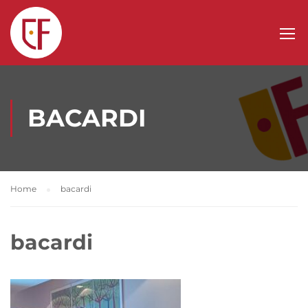
BACARDI
Home
bacardi
bacardi