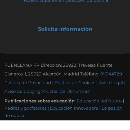
Técnico Superior en Dirección de Cocina
Solicita información
FUENLLANA FP Dirección: 28922, Travesía Fuente
Cisneros, 1, 28922 Alcorcón, Madrid Teléfono:
916144729
Política de Privacidad
|
Política de Cookies
|
Aviso Legal
|
Aviso de Copyright
Canal de Denuncias
Publicaciones sobre educación
:
Educación del futuro
|
Padres y profesores
|
Educación Innovadora
|
La pasión
de educar
Otras instituciones educativas
:
Instituto Tecnológico
Andel
|
Grupo Attendis
|
Colegio Alborada
|
Colegio