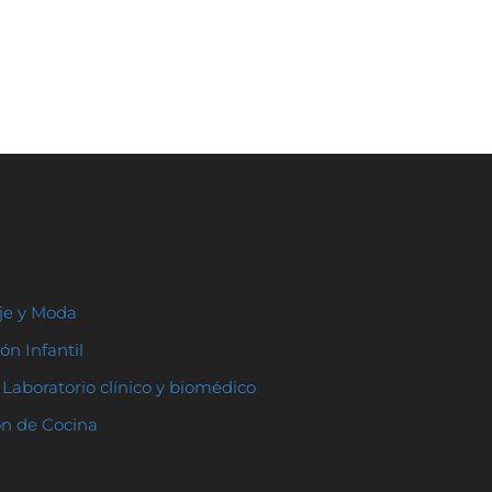
aje y Moda
ón Infantil
Laboratorio clínico y biomédico
ón de Cocina