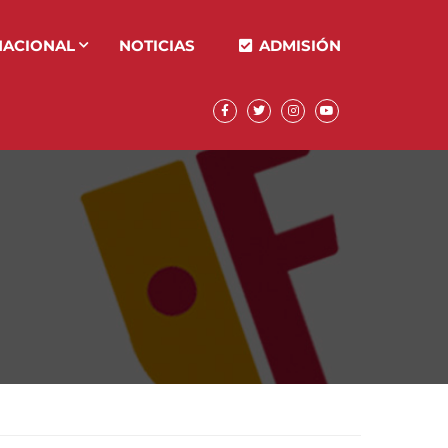
NACIONAL
NOTICIAS
ADMISIÓN