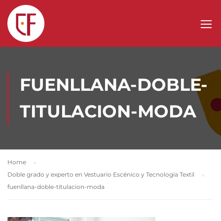
FUENLLANA-DOBLE-
TITULACION-MODA
Home
Doble grado y experto en Vestuario Escénico y Tecnología Textil
fuenllana-doble-titulacion-moda