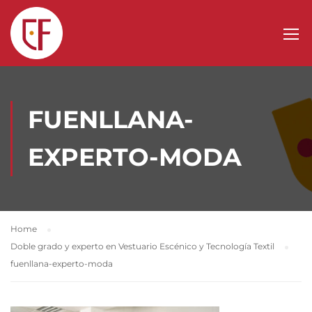
FUENLLANA-
EXPERTO-MODA
Home
Doble grado y experto en Vestuario Escénico y Tecnología Textil
fuenllana-experto-moda