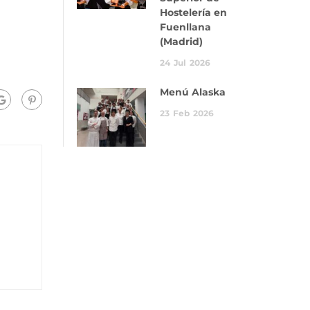
Hostelería en
Fuenllana
(Madrid)
24
Jul
2026
Menú Alaska
23
Feb
2026