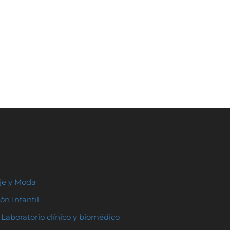
aje y Moda
ón Infantil
Laboratorio clínico y biomédico