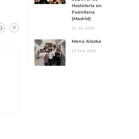
Hostelería en
Fuenllana
(Madrid)
24
Jul
2026
Menú Alaska
23
Feb
2026