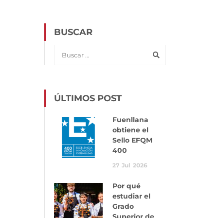
BUSCAR
ÚLTIMOS POST
Fuenllana
obtiene el
Sello EFQM
400
27
Jul
2026
Por qué
estudiar el
Grado
Superior de