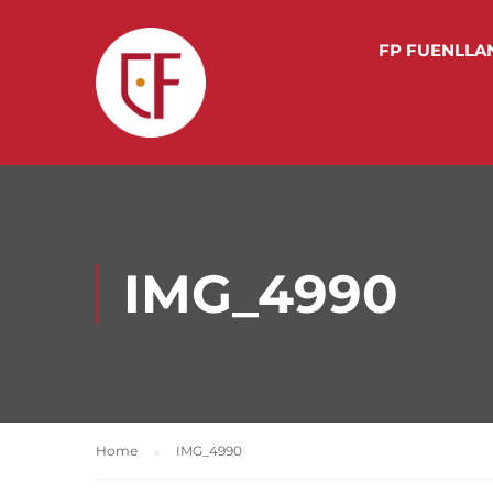
FP FUENLLA
IMG_4990
Home
IMG_4990