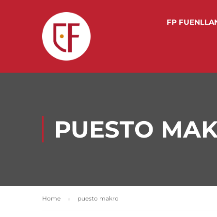
FP FUENLLA
PUESTO MA
Home
puesto makro