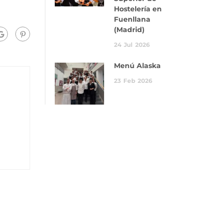
Hostelería en
Fuenllana
(Madrid)
24
Jul
2026
Menú Alaska
23
Feb
2026