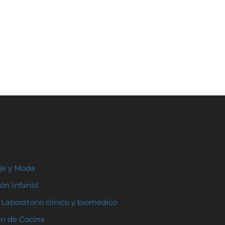
aje y Moda
ón Infantil
Laboratorio clínico y biomédico
ón de Cocina