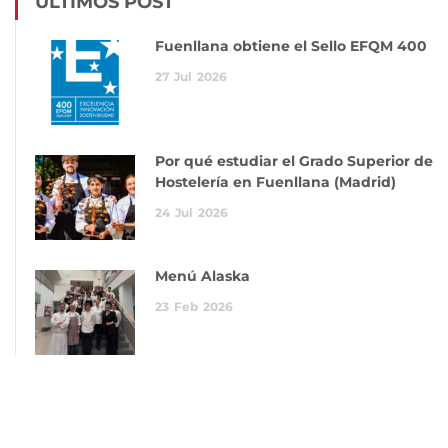
ÚLTIMOS POST
Fuenllana obtiene el Sello EFQM 400
27
Jul
2026
Por qué estudiar el Grado Superior de
Hostelería en Fuenllana (Madrid)
24
Jul
2026
Menú Alaska
23
Feb
2026