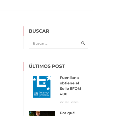
BUSCAR
ÚLTIMOS POST
Fuenllana
obtiene el
Sello EFQM
400
27
Jul
2026
Por qué