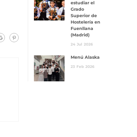
estudiar el
Grado
Superior de
Hostelería en
Fuenllana
(Madrid)
24
Jul
2026
Menú Alaska
23
Feb
2026