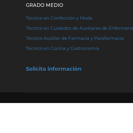
GRADO MEDIO
Técnico en Confección y Moda
Técnico en Cuidados de Auxiliares de Enfermerí
Técnico Auxiliar de Farmacia y Parafarmacia
Técnico en Cocina y Gastronomía
Solicita información
FUENLLANA FP Dirección: 28922, Travesía Fuente
Alcorcón, Madrid Teléfono:
916144729
Política de Privacidad
|
Política de Cookies
|
Avis
Canal de Denuncias