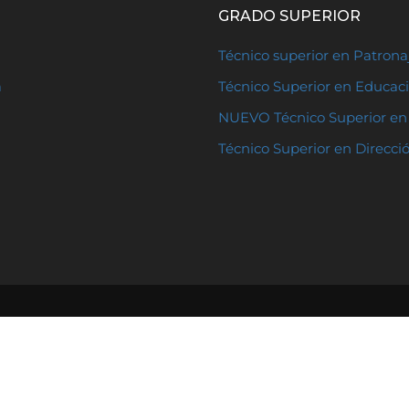
GRADO SUPERIOR
Técnico superior en Patron
a
Técnico Superior en Educaci
NUEVO Técnico Superior en 
Técnico Superior en Direcci
Publicaciones sobre educ
 Cisneros, 1, 28922
Otras institucione
o Legal
|
Aviso de Copyright
Attendis
|
Colegio Albora