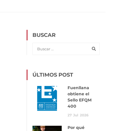
BUSCAR
ÚLTIMOS POST
Fuenllana
obtiene el
Sello EFQM
400
27
Jul
2026
Por qué