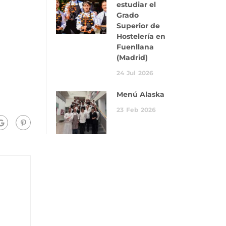
estudiar el
Grado
Superior de
Hostelería en
Fuenllana
(Madrid)
24
Jul
2026
Menú Alaska
23
Feb
2026