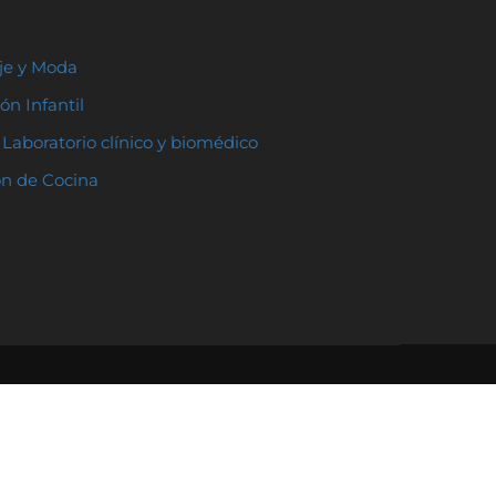
aje y Moda
ón Infantil
Laboratorio clínico y biomédico
ón de Cocina
ación
:
Educación del futuro
|
Padres y profesores
|
Educación Innovadora
|
La pasión de educar
s educativas
:
Instituto Tecnológico Andel
|
Grupo
da
|
Colegio Orvalle
|
Colegio Gaztelueta
|
Colegio