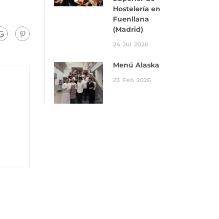
Hostelería en
Fuenllana
(Madrid)
24
Jul
2026
Menú Alaska
23
Feb
2026