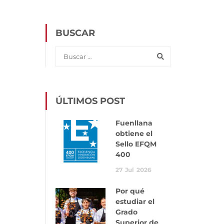
BUSCAR
ÚLTIMOS POST
Fuenllana
obtiene el
Sello EFQM
400
27
Jul
2026
Por qué
estudiar el
Grado
Superior de