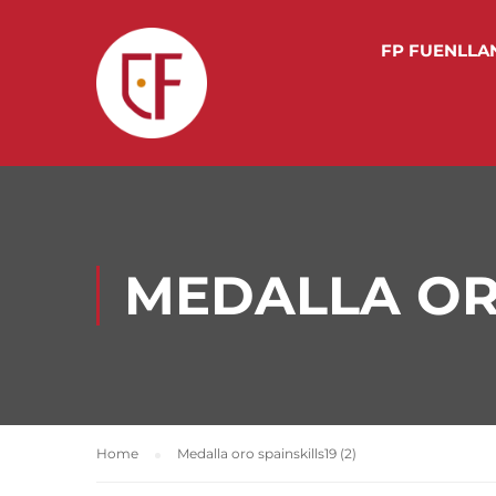
FP FUENLLA
MEDALLA ORO
Home
Medalla oro spainskills19 (2)