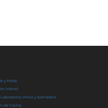
aje y Moda
ón Infantil
Laboratorio clínico y biomédico
ón de Cocina