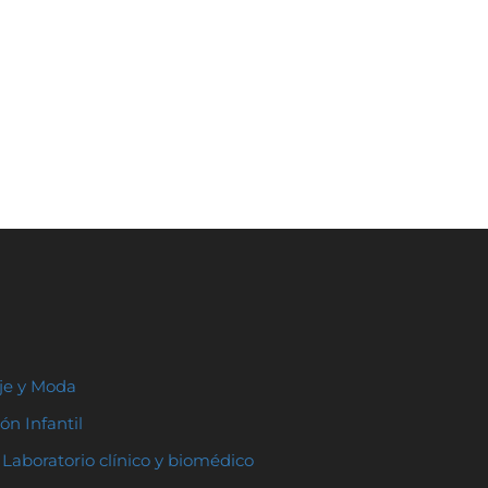
aje y Moda
ón Infantil
Laboratorio clínico y biomédico