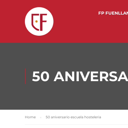
FP FUENLLA
50 ANIVERS
Home
50 aniversario escuela hosteleria