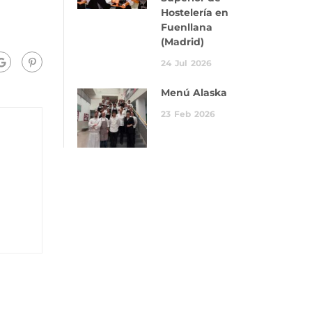
Hostelería en
Fuenllana
(Madrid)
24
Jul
2026
Menú Alaska
23
Feb
2026