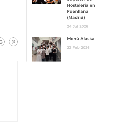
Hostelería en
Fuenllana
(Madrid)
24
Jul
2026
Menú Alaska
23
Feb
2026