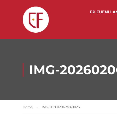
FP FUENLLA
IMG-202602
Home
IMG-20260206-WA0026