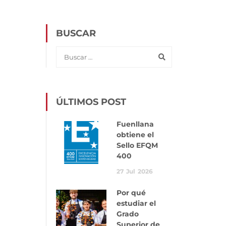
BUSCAR
ÚLTIMOS POST
Fuenllana
obtiene el
Sello EFQM
400
27
Jul
2026
Por qué
estudiar el
Grado
Superior de