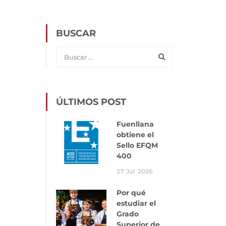
BUSCAR
ÚLTIMOS POST
Fuenllana
obtiene el
Sello EFQM
400
27
Jul
2026
Por qué
estudiar el
Grado
Superior de