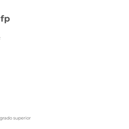
-fp
2
grado superior