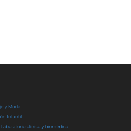
aje y Moda
ón Infantil
Laboratorio clínico y biomédico