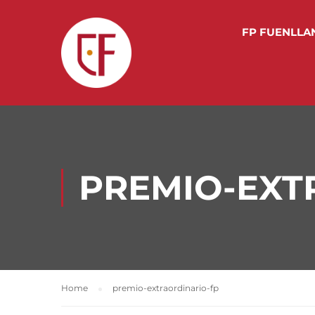
FP FUENLLA
PREMIO-EXT
Home
premio-extraordinario-fp