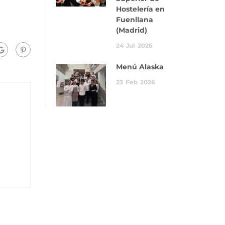
Hostelería en
Fuenllana
(Madrid)
24
Jul
2026
Menú Alaska
23
Feb
2026