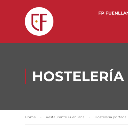
FP FUENLLA
HOSTELERÍA
Home
Restaurante Fuenllana
Hostelería portada