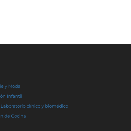
aje y Moda
ón Infantil
Laboratorio clínico y biomédico
ón de Cocina