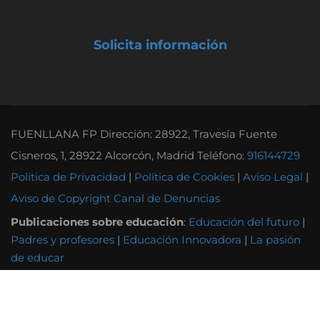
Solicita información
FUENLLANA FP Dirección: 28922, Travesía Fuente
Cisneros, 1, 28922 Alcorcón, Madrid Teléfono:
916144729
Política de Privacidad
|
Política de Cookies
|
Aviso Legal
|
Aviso de Copyright
Canal de Denuncias
Publicaciones sobre educación
:
Educación del futuro
|
Padres y profesores
|
Educación Innovadora
|
La pasión
de educar
Otras instituciones educativas
:
Instituto Tecnológico
Andel
|
Grupo Attendis
|
Colegio Alborada
|
Colegio
Orvalle
|
Colegio Gaztelueta
|
Colegio Fuenllana