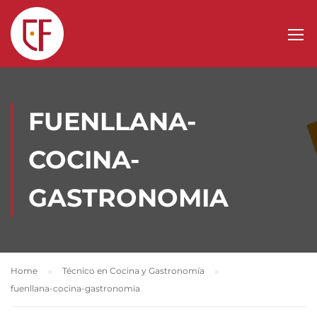
FUENLLANA-
COCINA-
GASTRONOMIA
Home
Técnico en Cocina y Gastronomía
fuenllana-cocina-gastronomia