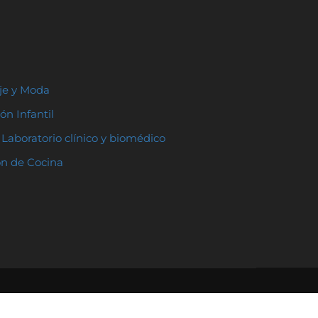
aje y Moda
ón Infantil
Laboratorio clínico y biomédico
ón de Cocina
ación
:
Educación del futuro
|
Padres y profesores
|
Educación Innovadora
|
La pasión de educar