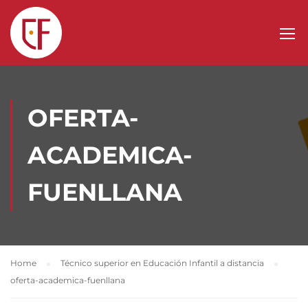
OFERTA-
ACADEMICA-
FUENLLANA
Home
Técnico superior en Educación Infantil a distancia
oferta-academica-fuenllana