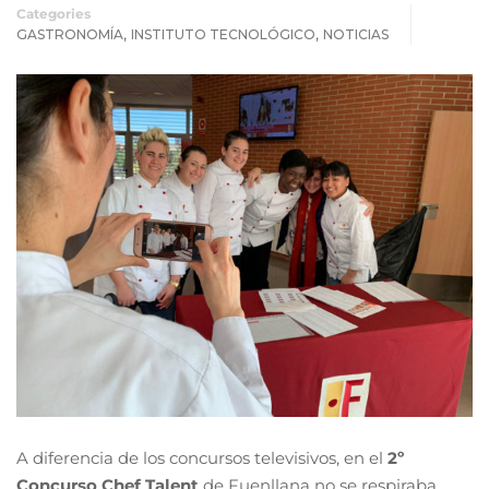
Categories
,
,
GASTRONOMÍA
INSTITUTO TECNOLÓGICO
NOTICIAS
A diferencia de los concursos televisivos, en el
2º
Concurso Chef Talent
de Fuenllana no se respiraba