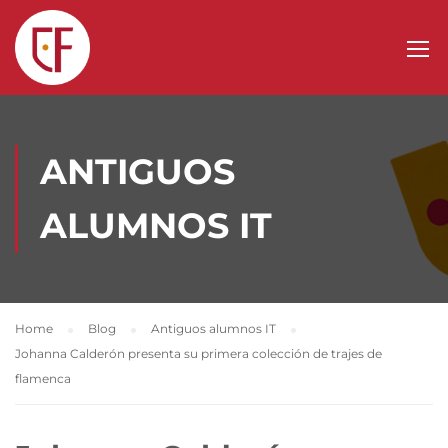
ANTIGUOS
ALUMNOS IT
Home
Blog
Antiguos alumnos IT
Johanna Calderón presenta su primera colección de trajes de
flamenca