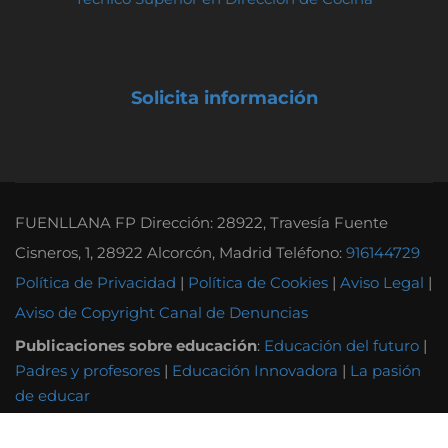
Solicita información
FUENLLANA FP Dirección: 28922, Travesía Fuente
Cisneros, 1, 28922 Alcorcón, Madrid Teléfono:
916144729
Política de Privacidad
|
Política de Cookies
|
Aviso Legal
|
Aviso de Copyright
Canal de Denuncias
Publicaciones sobre educación
:
Educación del futuro
|
Padres y profesores
|
Educación Innovadora
|
La pasión
de educar
Otras instituciones educativas
:
Instituto Tecnológico
Andel
|
Grupo Attendis
|
Colegio Alborada
|
Colegio