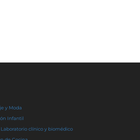
aje y Moda
ón Infantil
Laboratorio clínico y biomédico
ón de Cocina