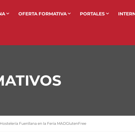
NA
OFERTA FORMATIVA
PORTALES
INTER
MATIVOS
 Hostelería Fuenllana en la Feria MADGlutenFree