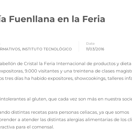
a Fuenllana en la Feria
s
Date
,
ORMATIVOS
INSTITUTO TECNOLÓGICO
11/03/2016
abellón de Cristal la Feria Internacional de productos y dieta
positoras, 9.000 visitantes y una treintena de clases magist
os tres días ha habido expositores, showcookings, talleres infa
 intolerantes al gluten, que cada vez son más en nuestra soci
ndo distintas recetas para personas celiacas, ya que somos
nder a atender las distintas alergias alimentarias de los cl
ractiva para el comensal.