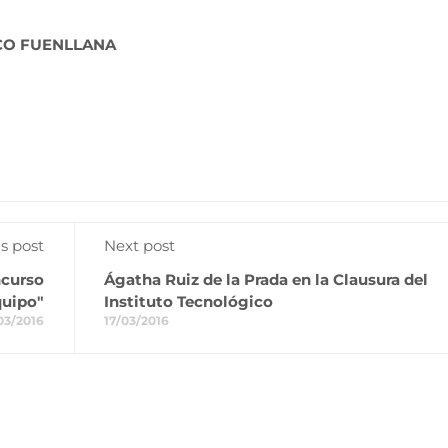
CO FUENLLANA
s post
Next post
ncurso
Ágatha Ruiz de la Prada en la Clausura del
quipo"
Instituto Tecnológico
03/2016
17/03/2016