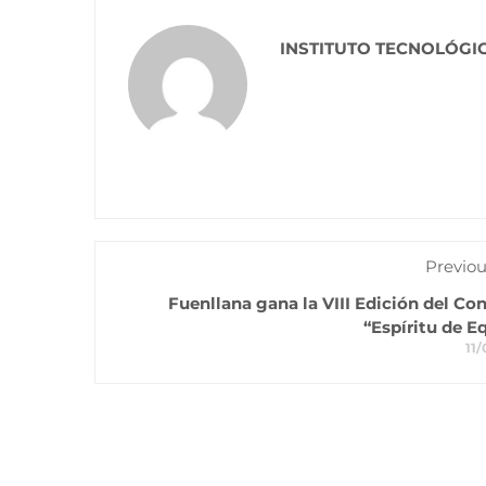
INSTITUTO TECNOLÓGI
Previou
Fuenllana gana la VIII Edición del Co
“Espíritu de E
11/