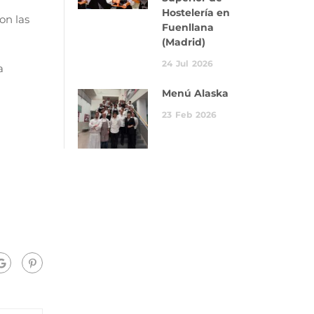
Hostelería en
on las
Fuenllana
(Madrid)
24
Jul
2026
a
Menú Alaska
23
Feb
2026