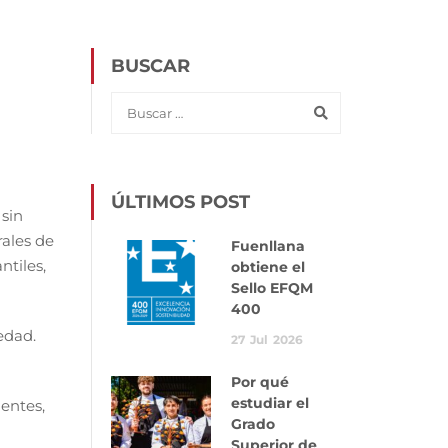
BUSCAR
ÚLTIMOS POST
 sin
rales de
Fuenllana
ntiles,
obtiene el
Sello EFQM
400
edad.
27
Jul
2026
Por qué
estudiar el
ientes,
Grado
Superior de