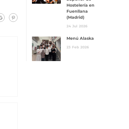
Hostelería en
Fuenllana
(Madrid)
24
Jul
2026
Menú Alaska
23
Feb
2026