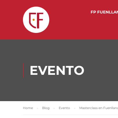
FP FUENLLA
EVENTO
Home
Blog
Evento
Masterclass en Fuenllan