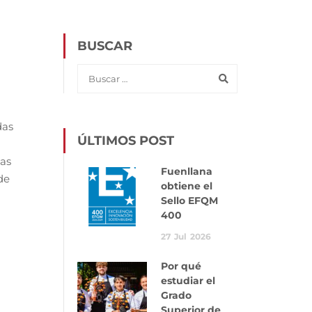
BUSCAR
das
ÚLTIMOS POST
las
Fuenllana
de
obtiene el
Sello EFQM
400
27
Jul
2026
Por qué
estudiar el
Grado
Superior de