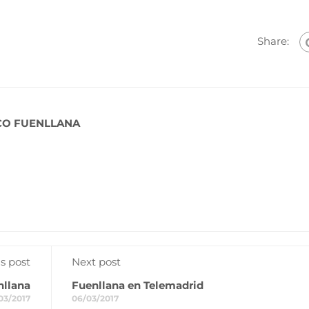
Share:
CO FUENLLANA
s post
Next post
nllana
Fuenllana en Telemadrid
03/2017
06/03/2017