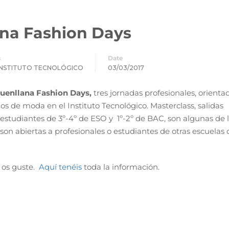
ana Fashion Days
s
Date
INSTITUTO TECNOLÓGICO
03/03/2017
uenllana Fashion Days,
tres jornadas profesionales, orienta
s de moda en el Instituto Tecnológico. Masterclass, salidas
tudiantes de 3º-4º de ESO y 1º-2º de BAC, son algunas de 
n abiertas a profesionales o estudiantes de otras escuelas 
s os guste.
Aquí tenéis
toda la información.