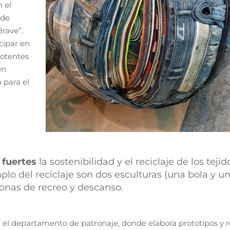
 el
 de
Brave”.
cipar en
potentes
én
n para el
 fuertes
la sostenibilidad y el reciclaje de los tejid
lo del reciclaje son dos esculturas (una bola y u
onas de recreo y descanso.
 el departamento de patronaje, donde elabora prototipos y r