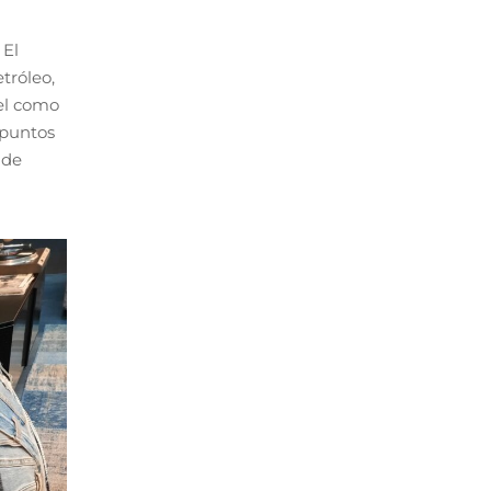
 El
tróleo,
sel como
 puntos
 de