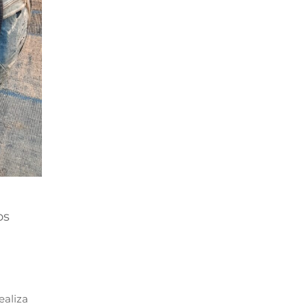
os
n
ealiza