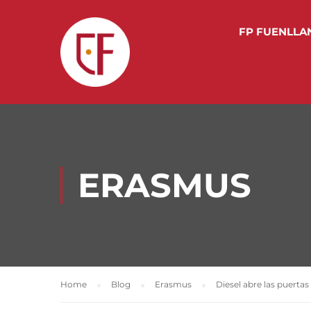
FP FUENLLA
ERASMUS
Home
Blog
Erasmus
Diesel abre las puerta