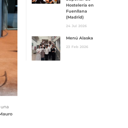
Hostelería en
Fuenllana
(Madrid)
24
Jul
2026
Menú Alaska
23
Feb
2026
o una
Mauro