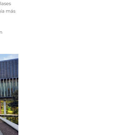
lases
gía más
an