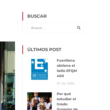
BUSCAR
ÚLTIMOS POST
Fuenllana
obtiene el
Sello EFQM
400
27
Jul
2026
Por qué
estudiar el
Grado
Superior de