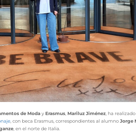
amentos de Moda
y
Erasmus
,
Mariluz Jiménez
, ha realizad
onaje
, con beca Erasmus, correspondientes al alumno
Jorge 
ganze
, en el norte de Italia.