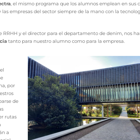
ectra
, el mismo programa que los alumnos emplean en sus c
 las empresas del sector siempre de la mano con la tecnolo
a de RRHH y el director para el departamento de denim, nos h
cia
tanto para nuestro alumno como para la empresa.
el
Se
na, por
estros
parse de
as
r rutas
a
án a