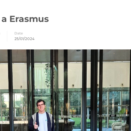
s a Erasmus
s
Date
25/01/2024