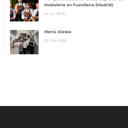
Hostelería en Fuenllana (Madrid)
24
Jul
2026
Menú Alaska
23
Feb
2026