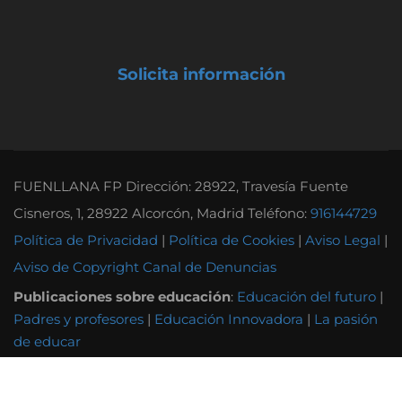
Solicita información
FUENLLANA FP Dirección: 28922, Travesía Fuente
Cisneros, 1, 28922 Alcorcón, Madrid Teléfono:
916144729
Política de Privacidad
|
Política de Cookies
|
Aviso Legal
|
Aviso de Copyright
Canal de Denuncias
Publicaciones sobre educación
:
Educación del futuro
|
Padres y profesores
|
Educación Innovadora
|
La pasión
de educar
Otras instituciones educativas
:
Instituto Tecnológico
Andel
|
Grupo Attendis
|
Colegio Alborada
|
Colegio