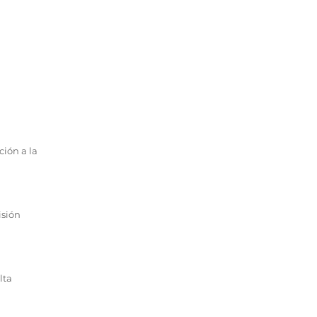
ción a la
isión
lta