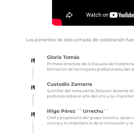
Los ponentes de esta jornada de celebración fue
Gloria Tomás
Primera directora de la Escuela de Hostelería
formación de los mejores profesionales del se
Custodio Zamarra
Sumiller del restaurante Zalacaín durante 40
profunda sobre el arte del vino y su importan
Iñigo Pérez ``Urrechu``
Chef y propietario del grupo Urrechu, quien c
cocina y la importancia de la innovación y l