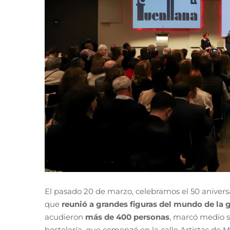
El pasado 20 de marzo, celebramos el 50 anivers
que
reunió a grandes figuras del mundo de la
acudieron
más de 400 personas
, marcó medio s
hostelería, que comenzó en la calle Artistas de M