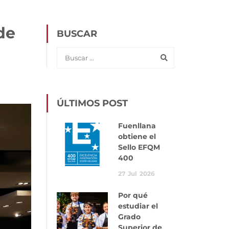
de
BUSCAR
ÚLTIMOS POST
Fuenllana
obtiene el
Sello EFQM
400
27
Jul
2026
Por qué
estudiar el
Grado
Superior de