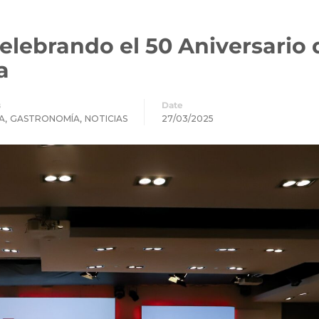
elebrando el 50 Aniversario 
a
s
Date
,
,
A
GASTRONOMÍA
NOTICIAS
27/03/2025