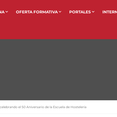
NA
OFERTA FORMATIVA
PORTALES
INTER
elebrando el 50 Aniversario de la Escuela de Hostelería