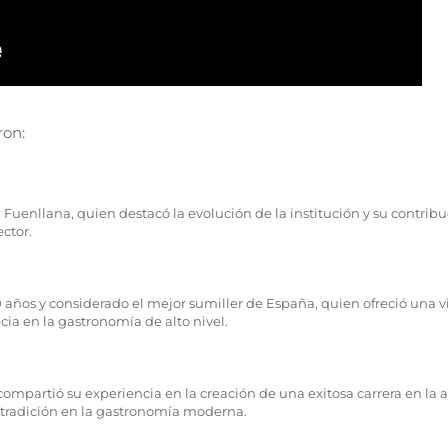
ron:
 Fuenllana, quien destacó la evolución de la institución y su contribu
ctor.
 años y considerado el mejor sumiller de España, quien ofreció una v
cia en la gastronomía de alto nivel.
ompartió su experiencia en la creación de una exitosa carrera en la a
a tradición en la gastronomía moderna.