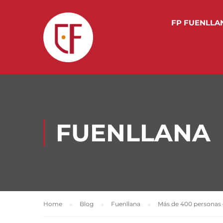
FP FUENLLA
FUENLLANA
Home
Blog
Fuenllana
Más de 400 personas c