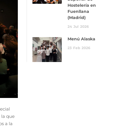
Hostelería en
Fuenllana
(Madrid)
24
Jul
2026
Menú Alaska
23
Feb
2026
ecial
 la que
s a la