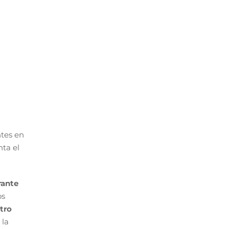
ntes en
nta el
rante
os
tro
 la