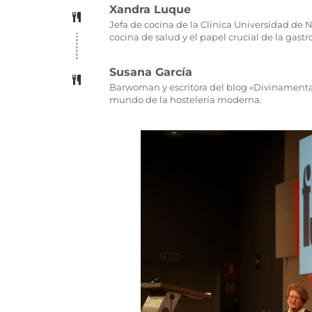
Xandra Luque
Jefa de cocina de la Clínica Universidad de 
cocina de salud y el papel crucial de la gast
Susana García
Barwoman y escritora del blog «Divinamenta»,
mundo de la hostelería moderna.