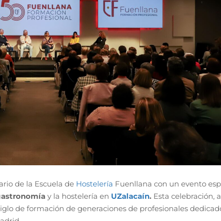
ario de la Escuela de
Hostelería
Fuenllana con un evento esp
 gastronomía
y la hostelería en
UZalacaín
.
Esta celebración, a
iglo de formación de generaciones de profesionales dedicado
adrid.